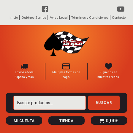
Inicio
Quiénes Somos
Aviso Legal
Términos y Condiciones
Contacto
Envíos a toda
Múltiples formas de
Síguenos en
España y más
pago
nuestras redes
Buscar
BUSCAR
por:
0,00
€
MI CUENTA
TIENDA