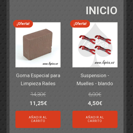
INICIO
¡Oferta!
¡Oferta!
Goma Especial para
Suspension -
Limpieza Railes
Muelles - blando
14,30
€
6,00
€
El
El
El
El
11,25
€
4,50
€
precio
precio
precio
precio
AÑADIR AL
AÑADIR AL
original
actual
original
actual
CARRITO
CARRITO
era:
es:
era:
es: