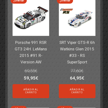
¡Oferta!
¡Oferta!
Porsche 991 RSR
SRT Viper GTS-R 6h
GT3 24H. LeMans
Watkins Glen 2015
2015 #91 R-
#33 - RS
Version AW
SuperSport
69,55
€
77,60
€
El
El
El
El
59,95
€
64,95
€
precio
precio
precio
precio
AÑADIR AL
AÑADIR AL
original
actual
original
actual
CARRITO
CARRITO
era:
es:
era:
es:
69,55€.
59,95€.
77,60€.
64,95€.