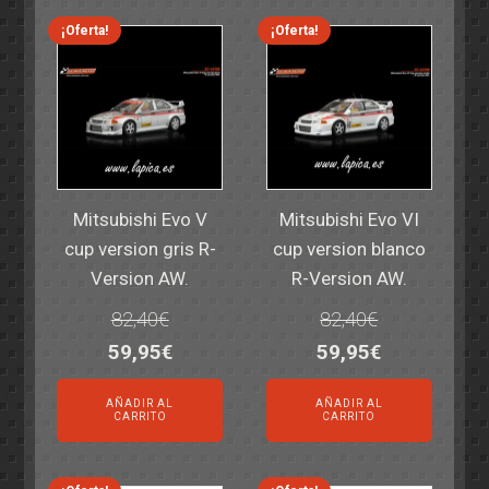
14,30€.
11,25€.
6,00€.
4,50€.
¡Oferta!
¡Oferta!
Mitsubishi Evo V
Mitsubishi Evo VI
cup version gris R-
cup version blanco
Version AW.
R-Version AW.
82,40
€
82,40
€
El
El
El
El
59,95
€
59,95
€
precio
precio
precio
precio
AÑADIR AL
AÑADIR AL
original
actual
original
actual
CARRITO
CARRITO
era:
es:
era:
es:
82,40€.
59,95€.
82,40€.
59,95€.