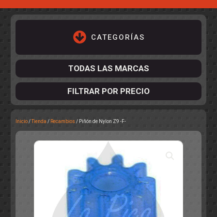
CATEGORÍAS
TODAS LAS MARCAS
FILTRAR POR PRECIO
Inicio
/
Tienda
/
Recambios
/ Piñón de Nylon Z9 -F-
ACCESORIOS DE CHASIS
KIT COMPLETO
DESPIECE
COCKPIT Y PILOTOS
CARROCERÍAS
ACCESORIOS DE CARROCERÍ
PISTAS
ELECTRÓNICA
CIRCUITOS
ACCESORIOS
CALCAS
TURISMOS
RALLY
RAID
OTROS