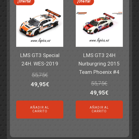
¡Oferta!
¡Oferta!
LMS GT3 Special
LMS GT3 24H
24H. WES-2019
Nurburgring 2015
Team Phoenix #4
55,75
€
55,75
€
El
El
49,95
€
El
El
49,95
€
precio
precio
precio
precio
original
actual
AÑADIR AL
AÑADIR AL
original
actual
era:
es:
CARRITO
CARRITO
era:
es:
55,75€.
49,95€.
55,75€.
49,95€.