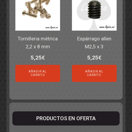
Tornilleria métrica
Espárrago allen
2,2 x 8 mm
M2,5 x 3
5,25
€
5,25
€
AÑADIR AL
AÑADIR AL
CARRITO
CARRITO
PRODUCTOS EN OFERTA