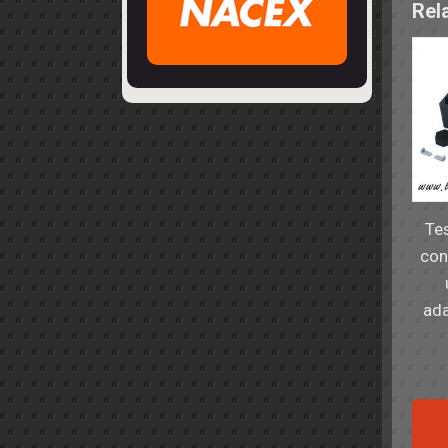
Rel
Te
con
ada