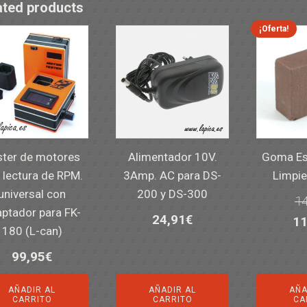
ated products
¡Oferta!
ster de motores
Alimentador 10V.
Goma Es
 lectura de RPM.
3Amp. AC para DS-
Limpie
universal con
200 y DS-300
14
ptador para FK-
24,91
€
El
11
180 (L-can)
pr
99,95
€
or
er
AÑADIR AL
AÑADIR AL
AÑA
CARRITO
CARRITO
CA
14