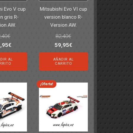
hi Evo V cup
Mitsubishi Evo VI cup
n gris R-
version blanco R-
ion AW.
Version AW.
,40
€
82,40
€
El
El
El
,95
€
59,95
€
ecio
precio
precio
precio
DIR AL
AÑADIR AL
iginal
actual
original
actual
RRITO
CARRITO
a:
es:
era:
es:
,40€.
59,95€.
82,40€.
59,95€.
¡Oferta!