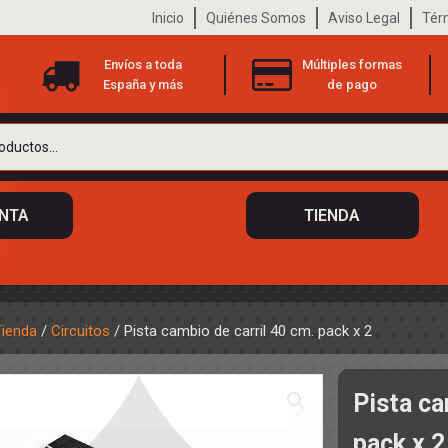
Inicio
Quiénes Somos
Aviso Legal
Tér
Envíos a toda
Múltiples formas
España y más
de pago
ENTA
TIENDA
Tienda
/
Circuitos
/ Pista cambio de carril 40 cm. pack x 2
 DE CHASIS
TO
Pista ca
ILOTOS
S
 DE CARROCERÍAS
pack x 2
A