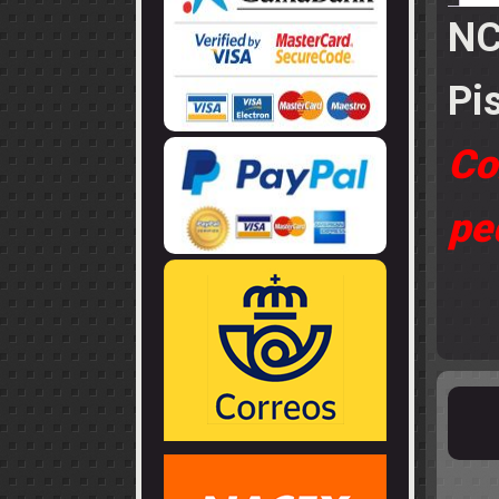
LLANTAS
GUIA - BRAZ
EJES
NC
CORONAS
COJINETES -
CABLES - TE
Pi
Co
pe