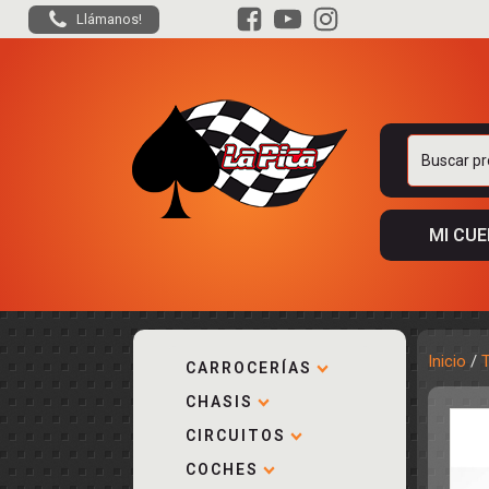
Llámanos!
Buscar
por:
MI CU
Inicio
/
CARROCERÍAS
CHASIS
ACCESORIOS
KIT COMPLE
DESPIECE
COCKPIT Y P
CIRCUITOS
CARROCERÍA
ACCESORIOS
COCHES
PISTAS
ELECTRÓNIC
CIRCUITOS
ACCESORIOS