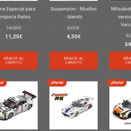
a Especial para
Suspension - Muelles
Mitsubis
impieza Railes
- blando
versio
Vers
14,30
€
6,00
€
82
El
El
El
El
11,25
€
4,50
€
El
59
precio
precio
precio
precio
pr
original
actual
original
actual
AÑADIR AL
AÑADIR AL
AÑA
or
era:
es:
era:
es:
CARRITO
CARRITO
CA
er
14,30€.
11,25€.
6,00€.
4,50€.
82
ta!
¡Oferta!
¡Oferta!