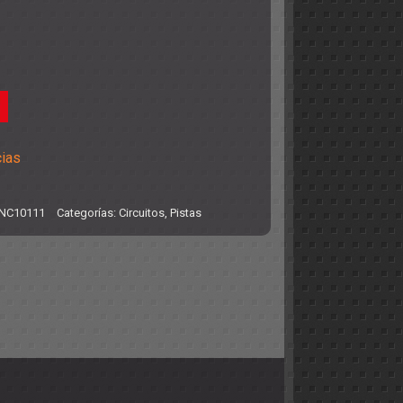
cias
NC10111
Categorías:
Circuitos
,
Pistas