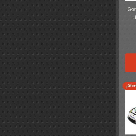
Gom
L
¡Ofer