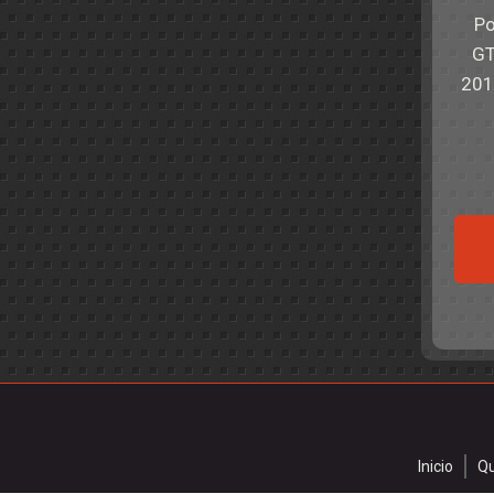
Po
GT
201
Inicio
Q