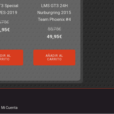
3 Special
LMS GT3 24H
WES-2019
Nurburgring 2015
Team Phoenix #4
,75
€
55,75
€
El
,95
€
El
El
49,95
€
ecio
precio
precio
precio
iginal
actual
original
actual
a:
es:
DIR AL
AÑADIR AL
era:
es:
,75€.
49,95€.
RRITO
CARRITO
55,75€.
49,95€.
Mi Cuenta