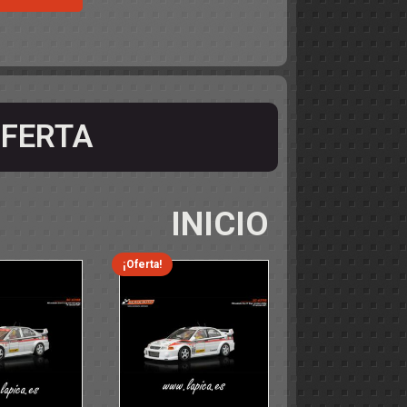
FERTA
INICIO
¡Oferta!