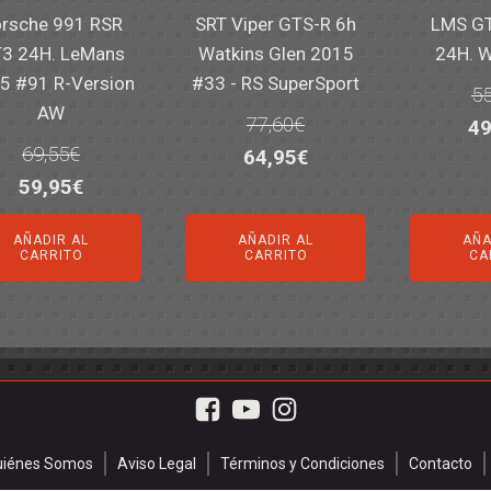
rsche 991 RSR
SRT Viper GTS-R 6h
LMS GT
3 24H. LeMans
Watkins Glen 2015
24H. 
5 #91 R-Version
#33 - RS SuperSport
55
AW
77,60
€
El
49
69,55
€
El
El
64,95
€
pr
El
El
59,95
€
precio
precio
or
precio
precio
original
actual
er
AÑADIR AL
AÑADIR AL
AÑA
original
actual
era:
es:
55
CARRITO
CARRITO
CA
era:
es:
77,60€.
64,95€.
69,55€.
59,95€.
uiénes Somos
Aviso Legal
Términos y Condiciones
Contacto