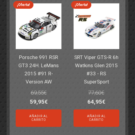
82,40€.
59,95€.
82,40€.
59,95€.
¡Oferta!
¡Oferta!
Porsche 991 RSR
SRT Viper GTS-R 6h
GT3 24H. LeMans
Watkins Glen 2015
2015 #91 R-
#33 - RS
Version AW
SuperSport
69,55
€
77,60
€
El
El
El
El
59,95
€
64,95
€
precio
precio
precio
precio
AÑADIR AL
AÑADIR AL
original
actual
original
actual
CARRITO
CARRITO
era:
es:
era:
es: