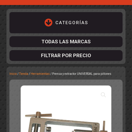
CATEGORÍAS
TODAS LAS MARCAS
FILTRAR POR PRECIO
Inicio
/
Tienda
/
Herramientas
/ Prensa y extractor UNIVERSAL para piñones
ACCESORIOS DE CHASIS
KIT COMPLETO
DESPIECE
COCKPIT Y PILOTOS
CARROCERÍAS
ACCESORIOS DE CARROCERÍ
PISTAS
ELECTRÓNICA
CIRCUITOS
ACCESORIOS
CALCAS
TURISMOS
RALLY
RAID
OTROS