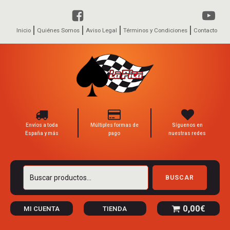
Inicio
Quiénes Somos
Aviso Legal
Términos y Condiciones
Contacto
Envíos a toda
Múltiples formas de
Síguenos en
España y más
pago
nuestras redes
Buscar
BUSCAR
por:
0,00
€
MI CUENTA
TIENDA