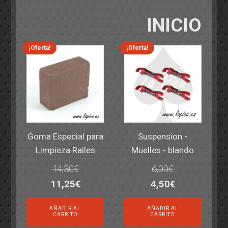
INICIO
¡Oferta!
¡Oferta!
Goma Especial para
Suspension -
Limpieza Railes
Muelles - blando
14,30
€
6,00
€
El
El
El
El
11,25
€
4,50
€
precio
precio
precio
precio
AÑADIR AL
AÑADIR AL
original
actual
original
actual
CARRITO
CARRITO