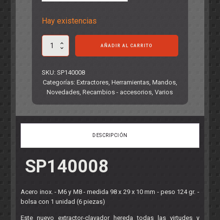
Hay existencias
Prensa
AÑADIR AL CARRITO
y
extractor
UNIVERSAL
SKU:
SP140008
para
Categorías:
Extractores
,
Herramientas
,
Mandos
,
piñones
Novedades
,
Recambios - accesorios
,
Varios
cantidad
DESCRIPCIÓN
SP140008
Acero inox. - M6 y M8 - medida 98 x 29 x 10 mm - peso 124 gr. -
bolsa con 1 unidad (6 piezas)
Este nuevo extractor-clavador hereda todas las virtudes y