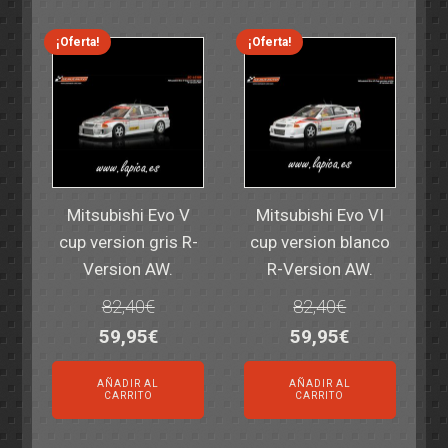
era:
es:
era:
es:
14,30€.
11,25€.
6,00€.
4,50€.
¡Oferta!
¡Oferta!
Mitsubishi Evo V
Mitsubishi Evo VI
cup version gris R-
cup version blanco
Version AW.
R-Version AW.
82,40
€
82,40
€
El
El
El
El
59,95
€
59,95
€
precio
precio
precio
precio
AÑADIR AL
AÑADIR AL
original
actual
original
actual
CARRITO
CARRITO
era:
es:
era:
es: