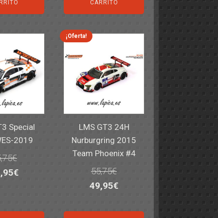
iginal
actual
original
actual
RRITO
CARRITO
a:
es:
era:
es:
,40€.
59,95€.
82,40€.
59,95€.
¡Oferta!
3 Special
LMS GT3 24H
WES-2019
Nurburgring 2015
Team Phoenix #4
,75
€
55,75
€
El
,95
€
El
El
49,95
€
ecio
precio
precio
precio
iginal
actual
original
actual
a:
es: