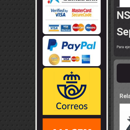
LLANTAS
GUIA - BRAZ
EJES
CORONAS
COJINETES -
CABLES - TE
NS
Se
Para ej
Rel