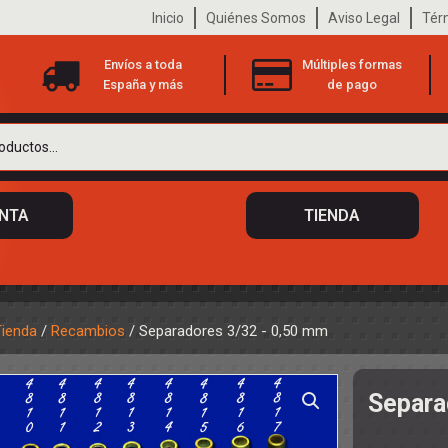
Inicio
Quiénes Somos
Aviso Legal
Tér
Envíos a toda
Múltiples formas
España y más
de pago
ENTA
TIENDA
Tienda
/
Recambios
/ Separadores 3/32 - 0,50 mm
 DE CHASIS
TO
Separa
ILOTOS
S
 DE CARROCERÍAS
A