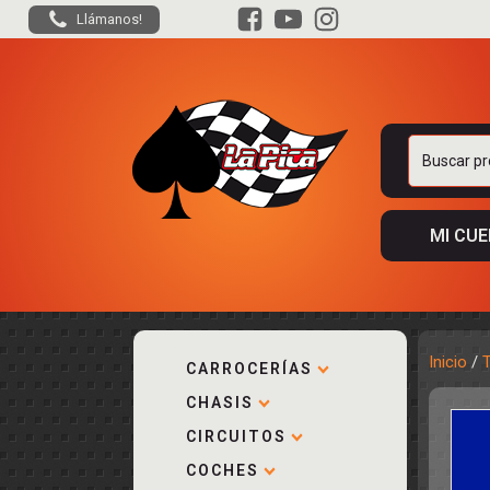
Llámanos!
Buscar
por:
MI CU
Inicio
/
CARROCERÍAS
CHASIS
ACCESORIOS
KIT COMPLE
DESPIECE
COCKPIT Y P
CIRCUITOS
CARROCERÍA
ACCESORIOS
COCHES
PISTAS
ELECTRÓNIC
CIRCUITOS
ACCESORIOS