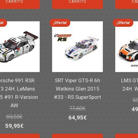
or
era:
es:
era:
es:
CARRITO
CARRITO
CA
er
14,30€.
11,25€.
6,00€.
4,50€.
82
ta!
¡Oferta!
¡Oferta!
rsche 991 RSR
SRT Viper GTS-R 6h
LMS GT
3 24H. LeMans
Watkins Glen 2015
24H. 
5 #91 R-Version
#33 - RS SuperSport
55
AW
77,60
€
El
49
69,55
€
El
El
64,95
€
pr
El
El
59,95
€
precio
precio
or
precio
precio
original
actual
er