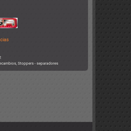
ncias
2
ecambios
,
Stoppers - separadores