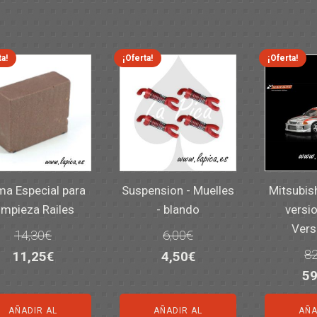
ta!
¡Oferta!
¡Oferta!
a Especial para
Suspension - Muelles
Mitsubis
impieza Railes
- blando
versio
Vers
14,30
€
6,00
€
82
El
El
El
El
11,25
€
4,50
€
El
59
precio
precio
precio
precio
pr
original
actual
original
actual
AÑADIR AL
AÑADIR AL
AÑA