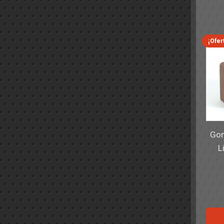
¡Ofer
Gom
L