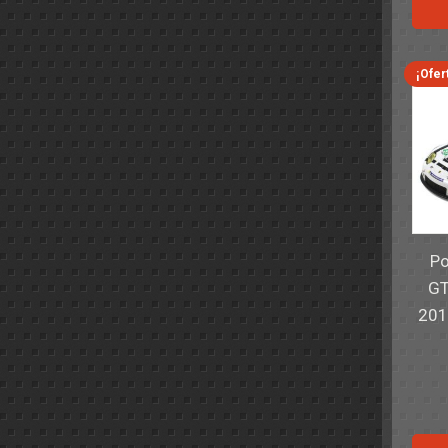
¡Ofer
Po
GT
201