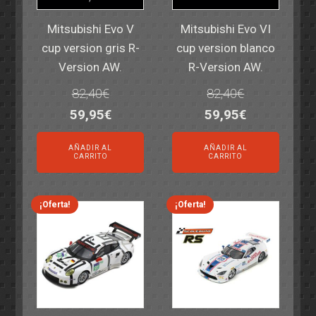
Mitsubishi Evo V
Mitsubishi Evo VI
cup version gris R-
cup version blanco
Version AW.
R-Version AW.
82,40
€
82,40
€
El
El
El
El
59,95
€
59,95
€
precio
precio
precio
precio
AÑADIR AL
AÑADIR AL
original
actual
original
actual
CARRITO
CARRITO
era:
es:
era:
es:
82,40€.
59,95€.
82,40€.
59,95€.
¡Oferta!
¡Oferta!