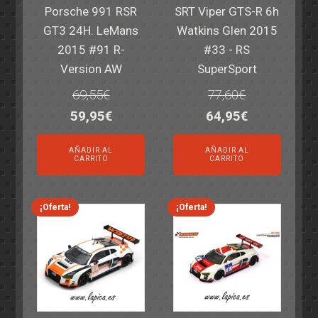
Porsche 991 RSR
SRT Viper GTS-R 6h
GT3 24H. LeMans
Watkins Glen 2015
2015 #91 R-
#33 - RS
Version AW
SuperSport
69,55
€
77,60
€
El
El
El
El
59,95
€
64,95
€
precio
precio
precio
precio
AÑADIR AL
AÑADIR AL
original
actual
original
actual
CARRITO
CARRITO
era:
es:
era:
es:
69,55€.
59,95€.
77,60€.
64,95€.
¡Oferta!
¡Oferta!