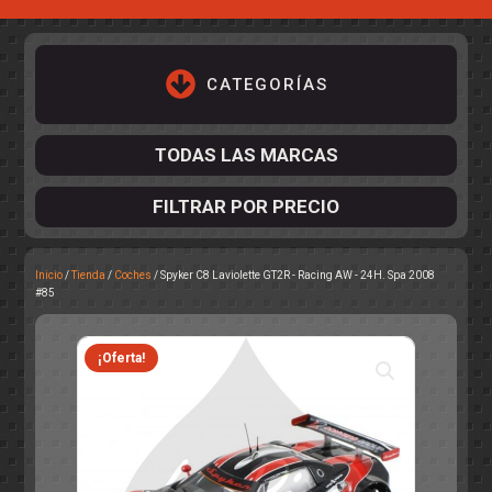
CATEGORÍAS
TODAS LAS MARCAS
FILTRAR POR PRECIO
Inicio
/
Tienda
/
Coches
/ Spyker C8 Laviolette GT2R - Racing AW - 24H. Spa 2008
ACCESORIOS DE CHASIS
#85
KIT COMPLETO
DESPIECE
COCKPIT Y PILOTOS
CARROCERÍAS
ACCESORIOS DE CARROCERÍ
PISTAS
¡Oferta!
ELECTRÓNICA
CIRCUITOS
ACCESORIOS
CALCAS
TURISMOS
RALLY
RAID
OTROS