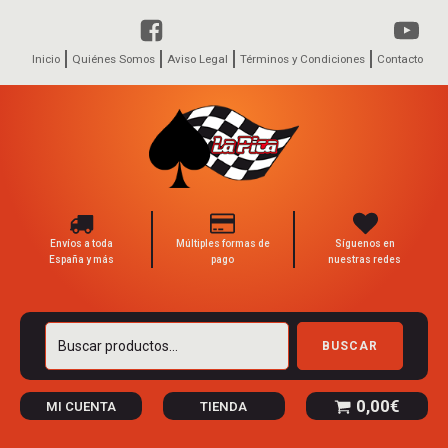
Inicio
Quiénes Somos
Aviso Legal
Términos y Condiciones
Contacto
Envíos a toda
Múltiples formas de
Síguenos en
España y más
pago
nuestras redes
Buscar
BUSCAR
por:
0,00
€
MI CUENTA
TIENDA