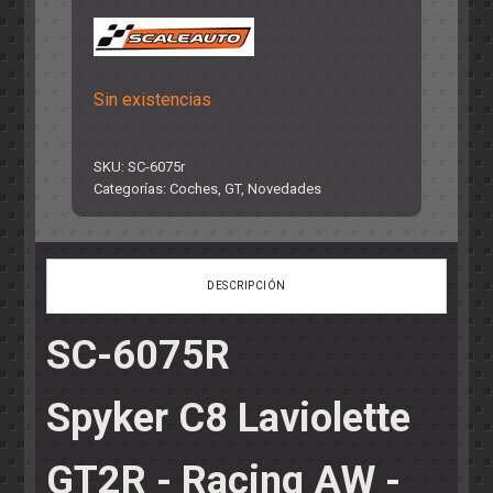
precio
precio
original
actual
Sin existencias
era:
es:
65,75€.
49,95€.
SKU:
SC-6075r
Categorías:
Coches
,
GT
,
Novedades
DESCRIPCIÓN
SC-6075R
Spyker C8 Laviolette
GT2R - Racing AW -