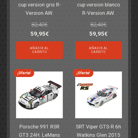
cup version gris R-
cup version blanco
Version AW.
R-Version AW.
82,40
€
82,40
€
El
El
El
El
59,95
€
59,95
€
precio
precio
precio
precio
AÑADIR AL
AÑADIR AL
original
actual
original
actual
CARRITO
CARRITO
era:
es:
era:
es:
82,40€.
59,95€.
82,40€.
59,95€.
¡Oferta!
¡Oferta!
Porsche 991 RSR
SRT Viper GTS-R 6h
GT3 24H. LeMans
Watkins Glen 2015