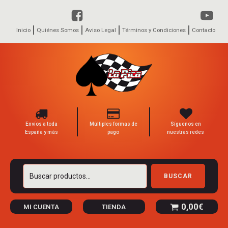
Inicio
Quiénes Somos
Aviso Legal
Términos y Condiciones
Contacto
Envíos a toda
Múltiples formas de
Síguenos en
España y más
pago
nuestras redes
Buscar
BUSCAR
por:
0,00
€
MI CUENTA
TIENDA