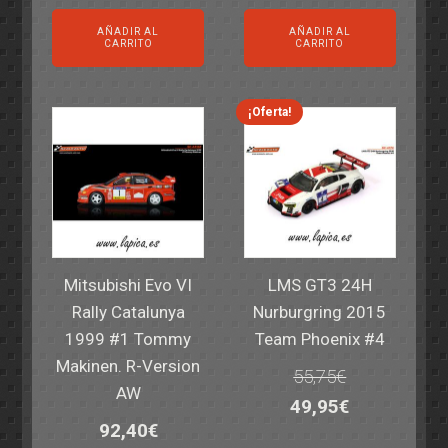
AÑADIR AL
AÑADIR AL
CARRITO
CARRITO
¡Oferta!
Mitsubishi Evo VI
LMS GT3 24H
Rally Catalunya
Nurburgring 2015
1999 #1 Tommy
Team Phoenix #4
Makinen. R-Version
55,75
€
AW
El
El
49,95
€
92,40
€
precio
precio