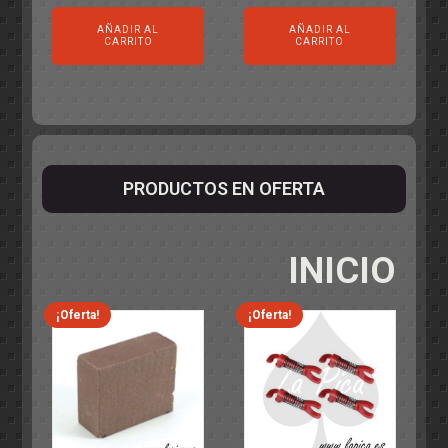
original
actual
AÑADIR AL
AÑADIR AL
era:
es:
CARRITO
CARRITO
55,75€.
49,95€.
PRODUCTOS EN OFERTA
INICIO
¡Oferta!
¡Oferta!