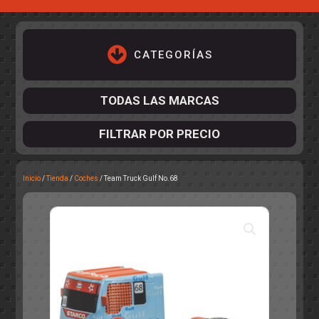
CATEGORÍAS
TODAS LAS MARCAS
FILTRAR POR PRECIO
Inicio
/
Tienda
/
Coches
/ Team Truck Gulf No.68
ACCESORIOS DE CHASIS
KIT COMPLETO
DESPIECE
COCKPIT Y PILOTOS
CARROCERÍAS
ACCESORIOS DE CARROCERÍ
PISTAS
ELECTRÓNICA
CIRCUITOS
ACCESORIOS
CALCAS
TURISMOS
RALLY
RAID
OTROS