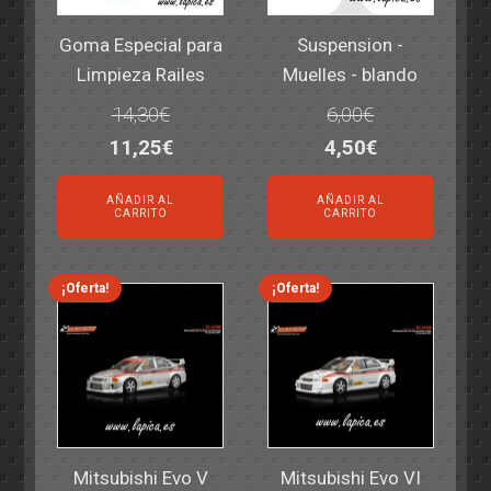
Goma Especial para
Suspension -
Limpieza Railes
Muelles - blando
14,30
€
6,00
€
El
El
El
El
11,25
€
4,50
€
precio
precio
precio
precio
AÑADIR AL
AÑADIR AL
original
actual
original
actual
CARRITO
CARRITO
era:
es:
era:
es:
14,30€.
11,25€.
6,00€.
4,50€.
¡Oferta!
¡Oferta!
Mitsubishi Evo V
Mitsubishi Evo VI