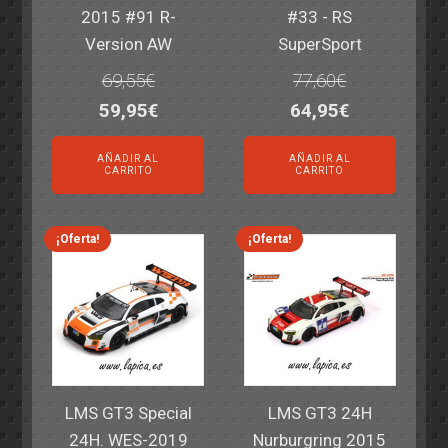
2015 #91 R-
#33 - RS
Version AW
SuperSport
69,55
€
77,60
€
El
El
El
El
59,95
€
64,95
€
precio
precio
precio
precio
AÑADIR AL
AÑADIR AL
original
actual
original
actual
CARRITO
CARRITO
era:
es:
era:
es:
69,55€.
59,95€.
77,60€.
64,95€.
¡Oferta!
¡Oferta!
LMS GT3 Special
LMS GT3 24H
24H. WES-2019
Nurburgring 2015