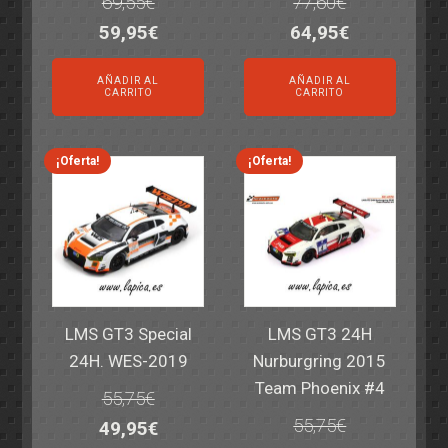
69,55
€
77,60
€
El
El
El
El
59,95
€
64,95
€
precio
precio
precio
precio
AÑADIR AL
AÑADIR AL
original
actual
original
actual
CARRITO
CARRITO
era:
es:
era:
es:
69,55€.
59,95€.
77,60€.
64,95€.
¡Oferta!
¡Oferta!
LMS GT3 Special
LMS GT3 24H
24H. WES-2019
Nurburgring 2015
Team Phoenix #4
55,75
€
55,75
€
El
El
49,95
€