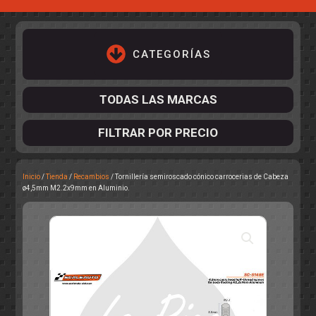
CATEGORÍAS
TODAS LAS MARCAS
FILTRAR POR PRECIO
Inicio
/
Tienda
/
Recambios
/ Tornillería semiroscado cónico carrocerias de Cabeza
ACCESORIOS DE CHASIS
ø4,5mm M2.2x9mm en Aluminio.
KIT COMPLETO
DESPIECE
COCKPIT Y PILOTOS
CARROCERÍAS
ACCESORIOS DE CARROCERÍ
PISTAS
ELECTRÓNICA
CIRCUITOS
ACCESORIOS
CALCAS
TURISMOS
RALLY
RAID
OTROS