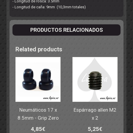
- Longitud de rosca: 3.5mm
- Longitud de caña: 9mm (10,3mm totales)
PRODUCTOS RELACIONADOS
Related products
Neumáticos 17 x
Espárrago allen M2
8.5mm - Grip Zero
x 2
4,85
€
5,25
€