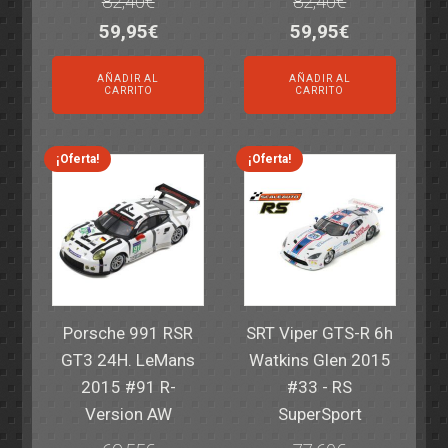
82,40
€
82,40
€
El
El
El
El
59,95
€
59,95
€
precio
precio
precio
precio
AÑADIR AL
AÑADIR AL
original
actual
original
actual
CARRITO
CARRITO
era:
es:
era:
es:
82,40€.
59,95€.
82,40€.
59,95€.
¡Oferta!
¡Oferta!
Porsche 991 RSR
SRT Viper GTS-R 6h
GT3 24H. LeMans
Watkins Glen 2015
2015 #91 R-
#33 - RS
Version AW
SuperSport