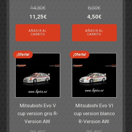
14,30
€
6,00
€
El
El
El
El
11,25
€
4,50
€
precio
precio
precio
precio
AÑADIR AL
AÑADIR AL
original
actual
original
actual
CARRITO
CARRITO
era:
es:
era:
es:
14,30€.
11,25€.
6,00€.
4,50€.
¡Oferta!
¡Oferta!
Mitsubishi Evo V
Mitsubishi Evo VI
cup version gris R-
cup version blanco
Version AW.
R-Version AW.