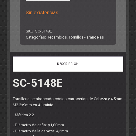
Sin existencias
SKU:
SC-5148E
Categorías:
Recambios
,
Tornillos - arandelas
DESCRIPCIÓN
SC-5148E
Tornillería semiroscado cónico carrocerias de Cabeza ø4,5mm
M2.2x9mm en Aluminio.
- Métrica 2.2
- Diámetro de caña: ø1,80mm
- Diámetro de la cabeza: 4,5mm