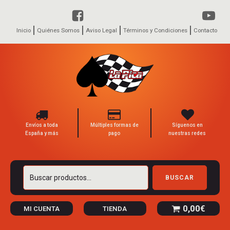
Inicio
Quiénes Somos
Aviso Legal
Términos y Condiciones
Contacto
Envíos a toda
Múltiples formas de
Síguenos en
España y más
pago
nuestras redes
Buscar
BUSCAR
por:
0,00
€
MI CUENTA
TIENDA