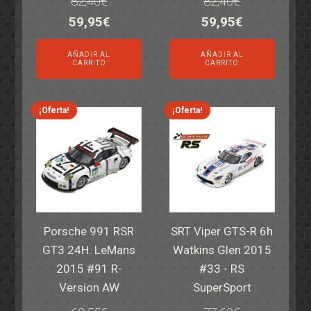
82,40
€
82,40
€
El
El
El
El
59,95
€
59,95
€
precio
precio
precio
precio
AÑADIR AL
AÑADIR AL
original
actual
original
actual
CARRITO
CARRITO
era:
es:
era:
es:
82,40€.
59,95€.
82,40€.
59,95€.
¡Oferta!
¡Oferta!
Porsche 991 RSR
SRT Viper GTS-R 6h
GT3 24H. LeMans
Watkins Glen 2015
2015 #91 R-
#33 - RS
Version AW
SuperSport