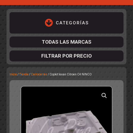
CATEGORÍAS
TODAS LAS MARCAS
FILTRAR POR PRECIO
Inicio
/
Tienda
/
Carrocerías
/ Copkit lexan Citroen C4 NINCO
ACCESORIOS DE CHASIS
KIT COMPLETO
DESPIECE
COCKPIT Y PILOTOS
CARROCERÍAS
ACCESORIOS DE CARROCERÍ
PISTAS
ELECTRÓNICA
CIRCUITOS
ACCESORIOS
CALCAS
TURISMOS
RALLY
RAID
OTROS