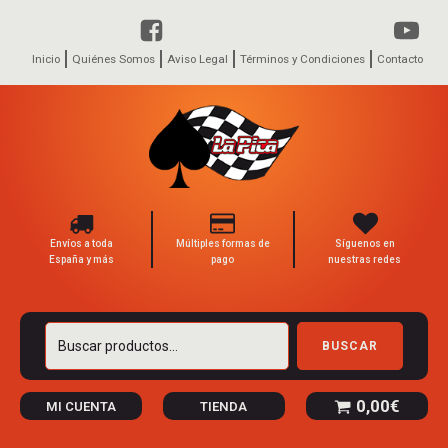
Inicio
Quiénes Somos
Aviso Legal
Términos y Condiciones
Contacto
Envíos a toda
Múltiples formas de
Síguenos en
España y más
pago
nuestras redes
Buscar
BUSCAR
por:
0,00
€
MI CUENTA
TIENDA