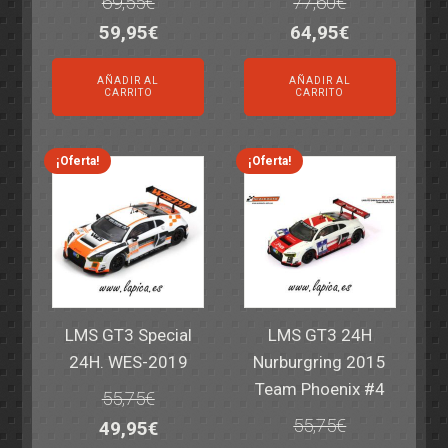
69,55
€
77,60
€
El
El
El
El
59,95
€
64,95
€
precio
precio
precio
precio
AÑADIR AL
AÑADIR AL
original
actual
original
actual
CARRITO
CARRITO
era:
es:
era:
es:
69,55€.
59,95€.
77,60€.
64,95€.
¡Oferta!
¡Oferta!
LMS GT3 Special
LMS GT3 24H
24H. WES-2019
Nurburgring 2015
Team Phoenix #4
55,75
€
55,75
€
El
El
49,95
€