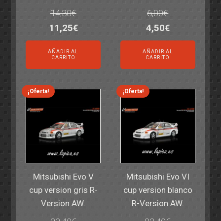
14,30
€
6,00
€
El
El
El
El
11,25
€
4,50
€
precio
precio
precio
precio
AÑADIR AL
AÑADIR AL
original
actual
original
actual
CARRITO
CARRITO
era:
es:
era:
es:
14,30€.
11,25€.
6,00€.
4,50€.
¡Oferta!
¡Oferta!
Mitsubishi Evo V
Mitsubishi Evo VI
cup version gris R-
cup version blanco
Version AW.
R-Version AW.