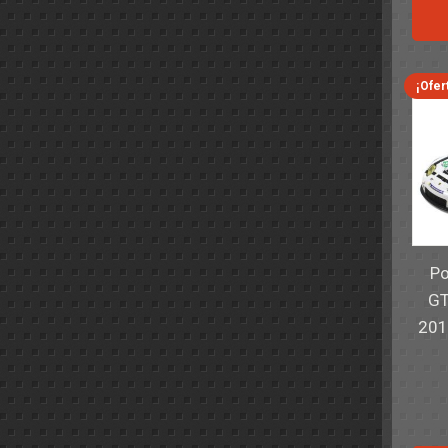
¡Ofer
Po
GT
201