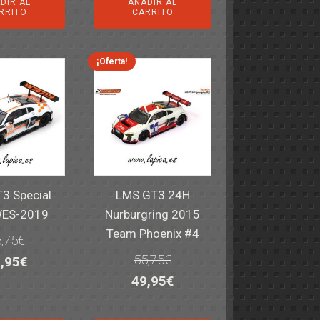
DIR AL
AÑADIR AL
iginal
actual
original
actual
RRITO
CARRITO
a:
es:
era:
es:
,40€.
59,95€.
82,40€.
59,95€.
¡Oferta!
3 Special
LMS GT3 24H
WES-2019
Nurburgring 2015
Team Phoenix #4
,75
€
55,75
€
El
,95
€
El
El
49,95
€
ecio
precio
precio
precio
iginal
actual