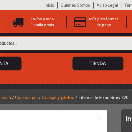
Inicio
Quiénes Somos
Aviso Legal
Tér
Envíos a toda
Múltiples formas
España y más
de pago
ENTA
TIENDA
Tienda
/
Carrocerías
/
Cockpit y pilotos
/ Interior de lexan Bmw 320
 DE CHASIS
TO
I
ILOTOS
S
 DE CARROCERÍAS
A