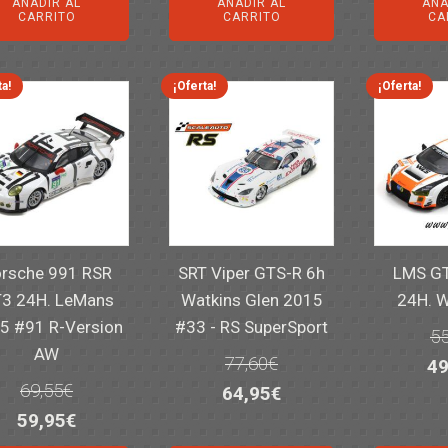
AÑADIR AL
AÑADIR AL
AÑA
or
era:
es:
era:
es:
CARRITO
CARRITO
CA
er
14,30€.
11,25€.
6,00€.
4,50€.
82
ta!
¡Oferta!
¡Oferta!
rsche 991 RSR
SRT Viper GTS-R 6h
LMS GT
3 24H. LeMans
Watkins Glen 2015
24H. 
5 #91 R-Version
#33 - RS SuperSport
55
AW
77,60
€
El
49
69,55
€
El
El
64,95
€
pr
El
El
59,95
€
precio
precio
or