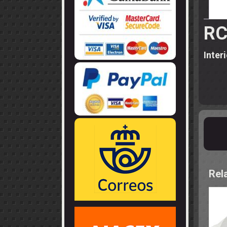
LLANTAS
GUIA - BRAZ
EJES
CORONAS
COJINETES -
CABLES - TE
RC
Inter
Rel