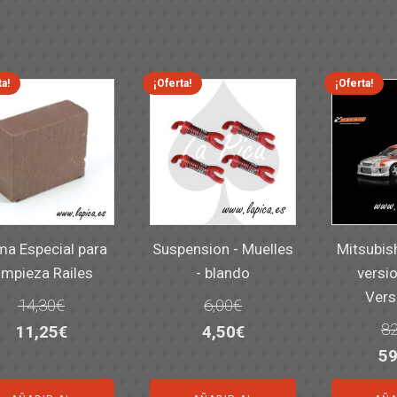
ta!
¡Oferta!
¡Oferta!
a Especial para
Suspension - Muelles
Mitsubis
impieza Railes
- blando
versio
Vers
14,30
€
6,00
€
82
El
El
El
El
11,25
€
4,50
€
El
59
precio
precio
precio
precio
pr
original
actual
original
actual