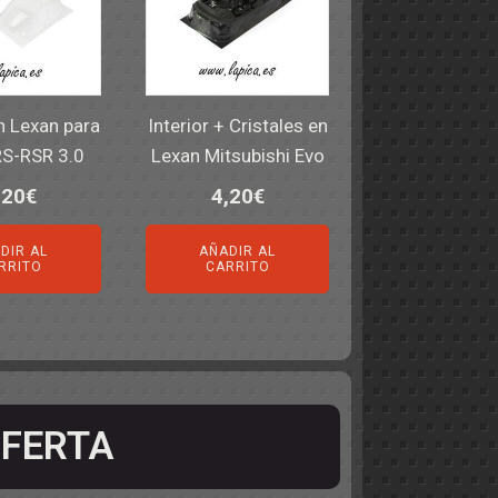
en Lexan para
Interior + Cristales en
RS-RSR 3.0
Lexan Mitsubishi Evo
,20
€
4,20
€
DIR AL
AÑADIR AL
RRITO
CARRITO
FERTA