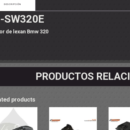
OS - SOPORTES
DESCRIPCIÓN
 RODAMIENTOS
RMINALES
-SW320E
ior de lexan Bmw 320
PRODUCTOS RELAC
ated products