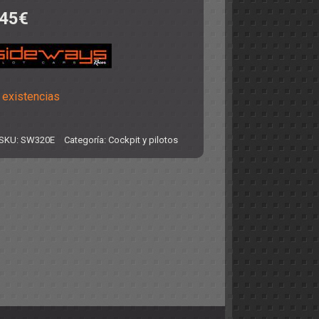
,45
€
 existencias
SKU:
SW320E
Categoría:
Cockpit y pilotos