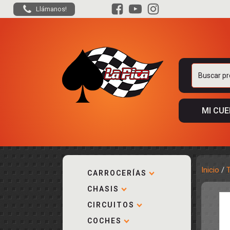
Llámanos!
Buscar
por:
MI CU
Inicio
/
CARROCERÍAS
CHASIS
ACCESORIOS
KIT COMPLE
DESPIECE
COCKPIT Y P
CIRCUITOS
CARROCERÍA
ACCESORIOS
COCHES
PISTAS
ELECTRÓNIC
CIRCUITOS
ACCESORIOS