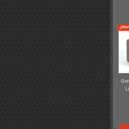
¡Ofer
Gom
L