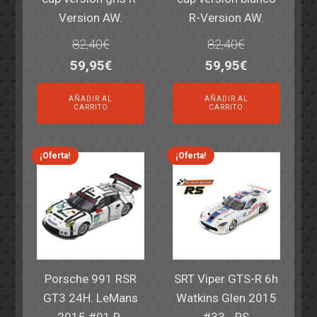
Version AW.
R-Version AW.
82,40
€
82,40
€
El
El
El
El
59,95
€
59,95
€
precio
precio
precio
precio
AÑADIR AL
AÑADIR AL
original
actual
original
actual
CARRITO
CARRITO
era:
es:
era:
es:
82,40€.
59,95€.
82,40€.
59,95€.
¡Oferta!
¡Oferta!
Porsche 991 RSR
SRT Viper GTS-R 6h
GT3 24H. LeMans
Watkins Glen 2015
2015 #91 R-
#33 - RS