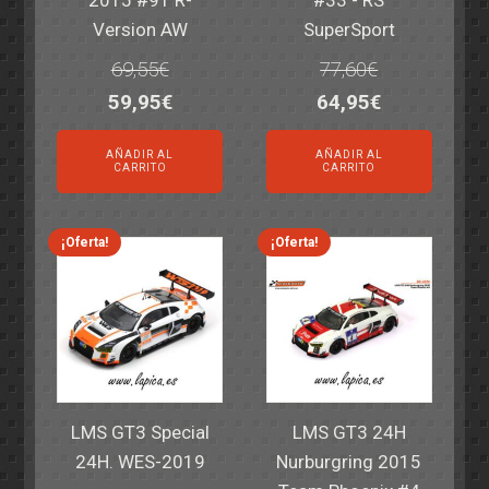
Version AW
SuperSport
69,55
€
77,60
€
El
El
El
El
59,95
€
64,95
€
precio
precio
precio
precio
AÑADIR AL
AÑADIR AL
original
actual
original
actual
CARRITO
CARRITO
era:
es:
era:
es:
69,55€.
59,95€.
77,60€.
64,95€.
¡Oferta!
¡Oferta!
LMS GT3 Special
LMS GT3 24H
24H. WES-2019
Nurburgring 2015