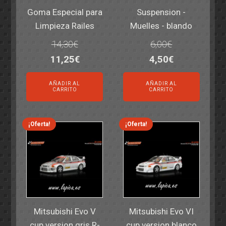
Goma Especial para
Suspension -
Limpieza Railes
Muelles - blando
14,30
€
6,00
€
El
El
El
El
11,25
€
4,50
€
precio
precio
precio
precio
AÑADIR AL
AÑADIR AL
original
actual
original
actual
CARRITO
CARRITO
era:
es:
era:
es:
14,30€.
11,25€.
6,00€.
4,50€.
¡Oferta!
¡Oferta!
Mitsubishi Evo V
Mitsubishi Evo VI
cup version gris R-
cup version blanco