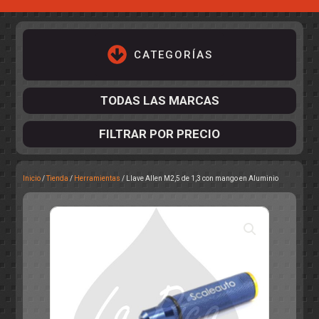
CATEGORÍAS
TODAS LAS MARCAS
FILTRAR POR PRECIO
Inicio
/
Tienda
/
Herramientas
/ Llave Allen M2,5 de 1,3 con mango en Aluminio
ACCESORIOS DE CHASIS
KIT COMPLETO
DESPIECE
COCKPIT Y PILOTOS
CARROCERÍAS
ACCESORIOS DE CARROCERÍ
PISTAS
ELECTRÓNICA
CIRCUITOS
ACCESORIOS
CALCAS
TURISMOS
RALLY
RAID
OTROS