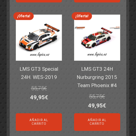
era:
es:
era:
es:
69,55€.
59,95€.
77,60€.
64,95€.
¡Oferta!
¡Oferta!
LMS GT3 Special
LMS GT3 24H
24H. WES-2019
Nurburgring 2015
Team Phoenix #4
55,75
€
55,75
€
El
El
49,95
€
El
El
49,95
€
precio
precio
precio
precio
original
actual
AÑADIR AL
AÑADIR AL
original
actual
era:
es:
CARRITO
CARRITO
era:
es:
55,75€.
49,95€.