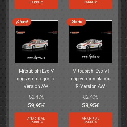
original
actual
original
actual
CARRITO
CARRITO
era:
es:
era:
es:
14,30€.
11,25€.
6,00€.
4,50€.
¡Oferta!
¡Oferta!
Mitsubishi Evo V
Mitsubishi Evo VI
cup version gris R-
cup version blanco
Version AW.
R-Version AW.
82,40
€
82,40
€
El
El
El
El
59,95
€
59,95
€
precio
precio
precio
precio
AÑADIR AL
AÑADIR AL
original
actual
original
actual
CARRITO
CARRITO