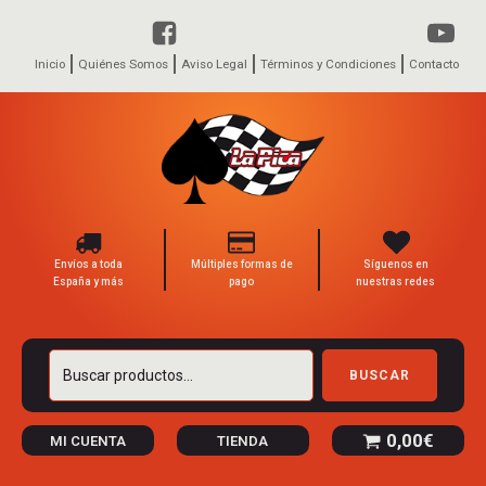
Inicio
Quiénes Somos
Aviso Legal
Términos y Condiciones
Contacto
Envíos a toda
Múltiples formas de
Síguenos en
España y más
pago
nuestras redes
Buscar
BUSCAR
por:
0,00
€
MI CUENTA
TIENDA