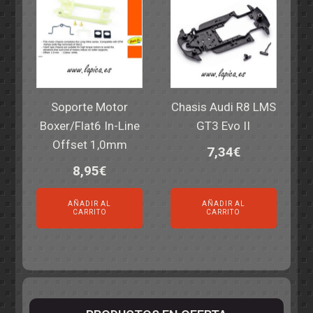
Soporte Motor
Chasis Audi R8 LMS
Boxer/Flat6 In-Line
GT3 Evo II
Offset 1,0mm
7,34
€
8,95
€
AÑADIR AL
AÑADIR AL
CARRITO
CARRITO