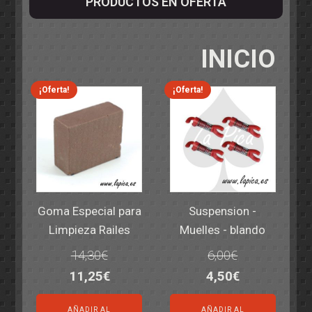
PRODUCTOS EN OFERTA
INICIO
¡Oferta!
¡Oferta!
Goma Especial para
Suspension -
Limpieza Railes
Muelles - blando
14,30
€
6,00
€
El
El
El
El
11,25
€
4,50
€
precio
precio
precio
precio
AÑADIR AL
AÑADIR AL