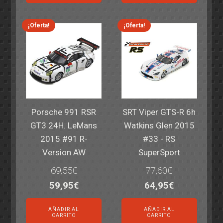
era:
es:
era:
es:
82,40€.
59,95€.
82,40€.
59,95€.
¡Oferta!
¡Oferta!
Porsche 991 RSR
SRT Viper GTS-R 6h
GT3 24H. LeMans
Watkins Glen 2015
2015 #91 R-
#33 - RS
Version AW
SuperSport
69,55
€
77,60
€
El
El
El
El
59,95
€
64,95
€
precio
precio
precio
precio
AÑADIR AL
AÑADIR AL
original
actual
original
actual
CARRITO
CARRITO