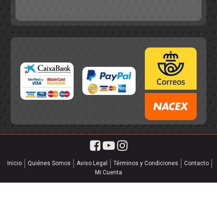
55,75€.
49,95€.
Inicio
Quiénes Somos
Aviso Legal
Términos y Condiciones
Contacto
Mi Cuenta