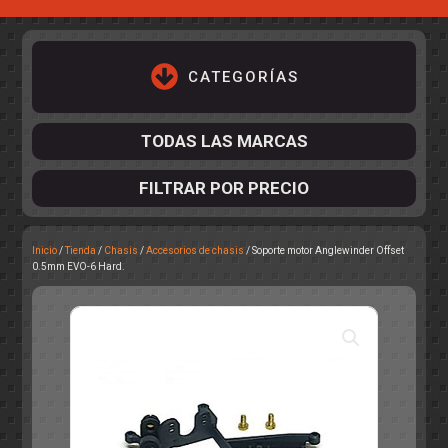
CATEGORÍAS
TODAS LAS MARCAS
FILTRAR POR PRECIO
Inicio
/
Tienda
/
Chasis
/
Accesorios de chasis
/ Soporte motor Anglewinder Offset
ACCESORIOS DE CHASIS
0.5mm EVO-6 Hard.
KIT COMPLETO
DESPIECE
COCKPIT Y PILOTOS
CARROCERÍAS
ACCESORIOS DE CARROCERÍ
PISTAS
ELECTRÓNICA
CIRCUITOS
ACCESORIOS
CALCAS
TURISMOS
RALLY
RAID
OTROS